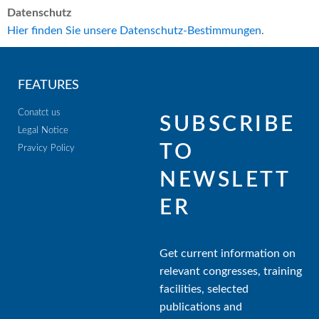
Datenschutz
Hier finden Sie unsere Datenschutz-Bestimmungen
.
FEATURES
Conatct us
SUBSCRIBE
Legal Notice
TO
Pravicy Policy
NEWSLETT
ER
Get current information on
relevant congresses, training
facilities, selected
publications and